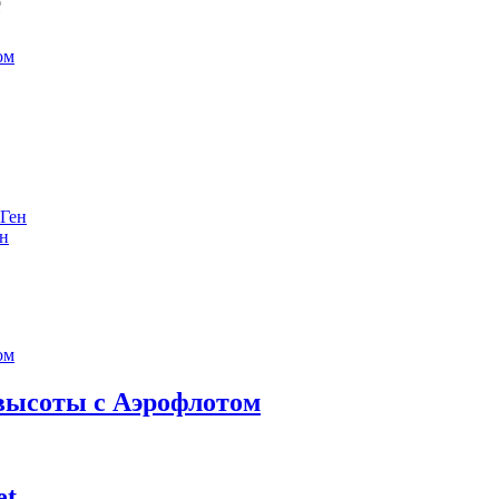
е
ен
 высоты с Аэрофлотом
et